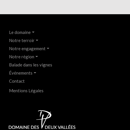
Menu
Le domaine
FR
Notre terroir
Haut
Notre engagement
de
Notre région
page
Balade dans les vignes
du
Événements
site
Contact
version
Menu
Mentions Légales
smartphone
FR
Pied
de
page