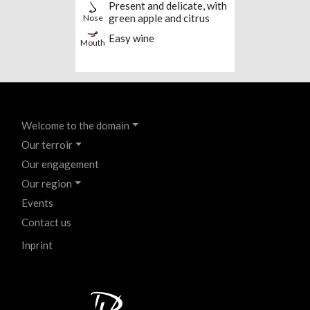
Present and delicate, with
green apple and citrus
Nose
Easy wine
Mouth
Menu
Welcome to the domain
EN
Our terroir
Haut
Our engagement
de
Our region
page
Events
du
Contact us
site
Menu
Inprint
version
EN
smartphone
-
Pied