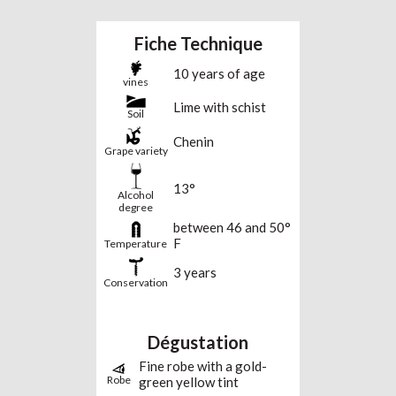
Fiche Technique
10 years of age
vines
Lime with schist
Soil
Chenin
Grape variety
13°
Alcohol
degree
between 46 and 50°
F
Temperature
3 years
Conservation
Dégustation
Fine robe with a gold-
Robe
green yellow tint