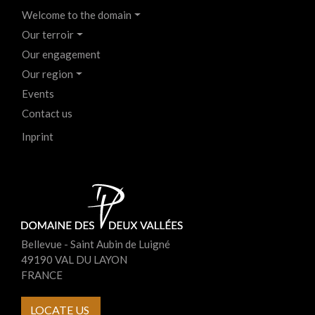
Menu
Welcome to the domain
EN
Our terroir
Haut
Our engagement
de
Our region
page
Events
du
Contact us
site
Menu
Inprint
version
EN
smartphone
-
Pied
de
page
Bellevue - Saint Aubin de Luigné
49190 VAL DU LAYON
FRANCE
LOCATE US